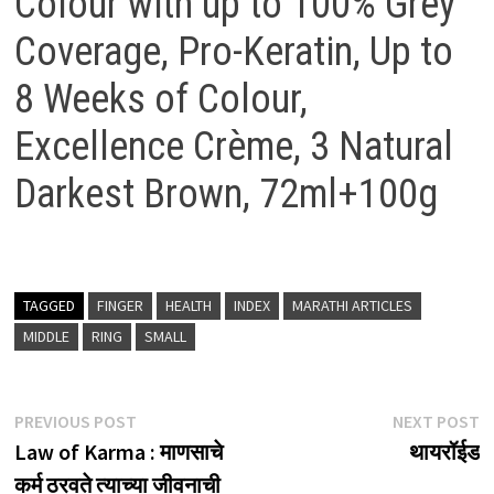
Colour with up to 100% Grey
Coverage, Pro-Keratin, Up to
8 Weeks of Colour,
Excellence Crème, 3 Natural
Darkest Brown, 72ml+100g
TAGGED
FINGER
HEALTH
INDEX
MARATHI ARTICLES
MIDDLE
RING
SMALL
Post
Previous
N
PREVIOUS POST
NEXT POST
post:
p
Law of Karma : माणसाचे
थायरॉईड
navigation
कर्म ठरवते त्याच्या जीवनाची