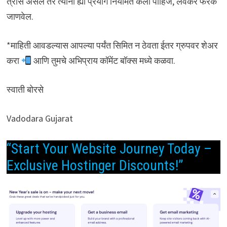
त्रास असेल तर त्यांनी ह्या प्रयोग नियमित केला पाहिजे, लवकर फरक
जाणवेल.
*माहिती आवडल्यास आपल्या पर्यंत सिमित न ठेवता ईतर ग्रुपवर शेअर
करा
आणि तुमचे अभिप्राय कॉमेंट बॉक्स मध्ये कळवा.
स्वाती बोरसे
Vadodara Gujarat
“Start Your Website Journey Today –
Exclusive Hostinger Discounts!”