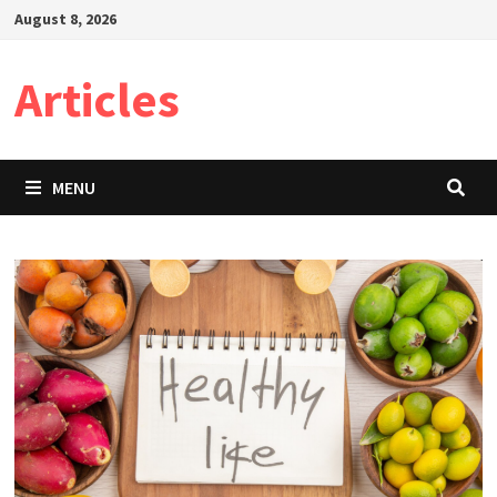
Skip
August 8, 2026
to
content
Articles
MENU